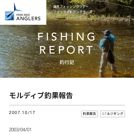
海外フィッシングツアー
フリーライドアングラーズ
FISHING
REPORT
釣行記
モルディブ釣果報告
2007.10/17
釣果報告
GT＆ジギング
2003/04/01