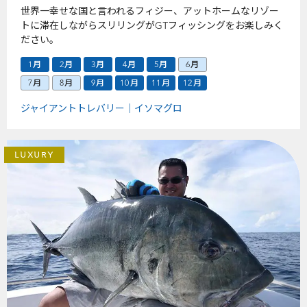
世界一幸せな国と言われるフィジー、アットホームなリゾー
トに滞在しながらスリリングがGTフィッシングをお楽しみく
ださい。
1月
2月
3月
4月
5月
6月
7月
8月
9月
10月
11月
12月
ジャイアントトレバリー
イソマグロ
LUXURY