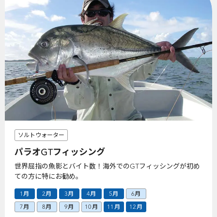
ソルトウォーター
パラオGTフィッシング
世界屈指の魚影とバイト数！海外でのGTフィッシングが初め
ての方に特にお勧め。
1月
2月
3月
4月
5月
6月
7月
8月
9月
10月
11月
12月