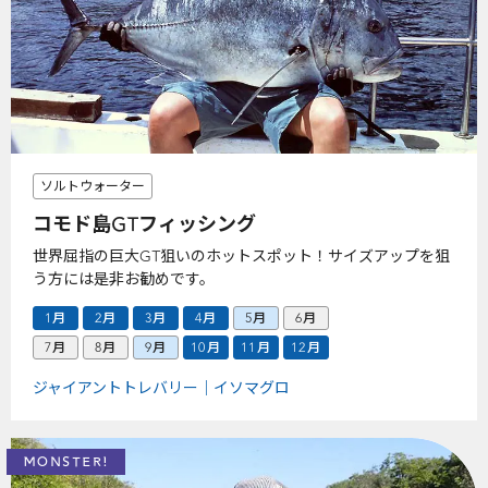
ソルトウォーター
コモド島GTフィッシング
世界屈指の巨大GT狙いのホットスポット！サイズアップを狙
う方には是非お勧めです。
1月
2月
3月
4月
5月
6月
7月
8月
9月
10月
11月
12月
ジャイアントトレバリー
イソマグロ
MONSTER!