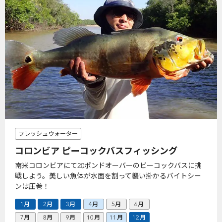
フレッシュウォーター
コロンビア ピーコックバスフィッシング
南米コロンビアにて20ポンドオーバーのピーコックバスに挑
戦しよう。美しい魚体が水面を割って襲い掛かるバイトシー
ンは圧巻！
1月
2月
3月
4月
5月
6月
7月
8月
9月
10月
11月
12月