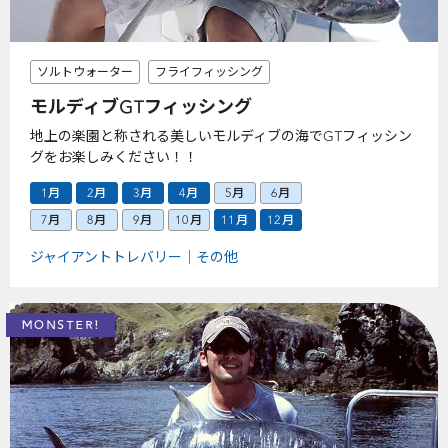
ソルトウォーター
フライフィッシング
モルディブGTフィッシング
地上の楽園と称される美しいモルディブの海でGTフィッシン
グをお楽しみください！！
1月
2月
3月
4月
5月
6月
7月
8月
9月
10月
11月
12月
ジャイアントトレバリー
その他
MONSTER!