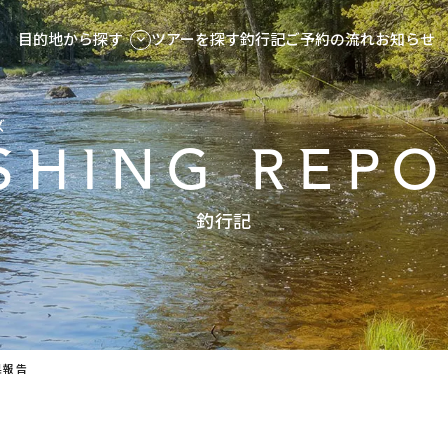
目的地から探す
ツアーを探す
釣行記
ご予約の流れ
お知らせ
ズ
SHING REP
釣行記
果報告