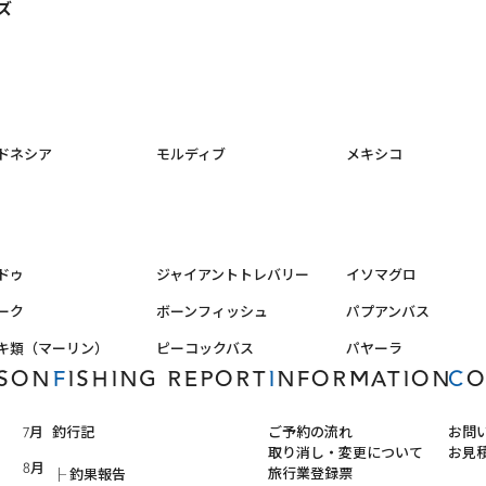
ズ
ドネシア
モルディブ
メキシコ
ドゥ
ジャイアントトレバリー
イソマグロ
ーク
ボーンフィッシュ
パプアンバス
キ類（マーリン）
ピーコックバス
パヤーラ
ASON
FISHING REPORT
INFORMATION
C
7月
釣行記
ご予約の流れ
お問
取り消し・変更について
お見
8月
旅行業登録票
釣果報告