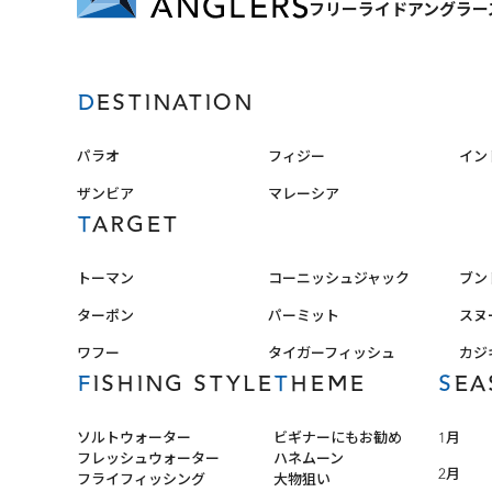
フリーライドアングラー
DESTINATION
パラオ
フィジー
イン
ザンビア
マレーシア
TARGET
トーマン
コーニッシュジャック
ブン
ターポン
パーミット
スヌ
ワフー
タイガーフィッシュ
カジ
FISHING STYLE
THEME
SE
ソルトウォーター
ビギナーにもお勧め
1月
フレッシュウォーター
ハネムーン
2月
フライフィッシング
大物狙い