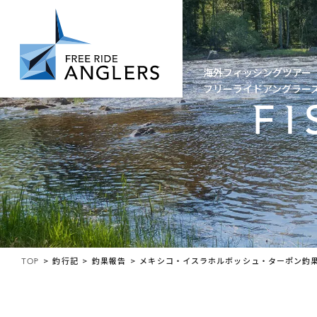
DESTINATION
海外フィッシングツアー
フリーライドアングラー
FI
TOP
釣行記
釣果報告
メキシコ・イスラホルボッシュ・ターポン釣