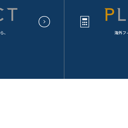
CT
ら、
海外フ