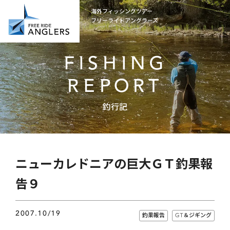
海外フィッシングツアー
フリーライドアングラーズ
FISHING
REPORT
釣行記
ニューカレドニアの巨大ＧＴ釣果報
告９
2007.10/19
釣果報告
GT＆ジギング