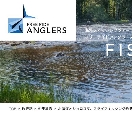
DESTINATION
海外フィッシングツアー
フリーライドアングラー
FI
TOP
釣行記
釣果報告
北海道オショロコマ、フライフィッシング釣