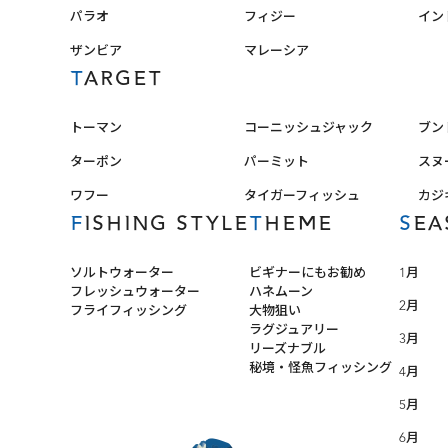
パラオ
フィジー
イン
ザンビア
マレーシア
TARGET
トーマン
コーニッシュジャック
ブン
ターポン
パーミット
スヌ
ワフー
タイガーフィッシュ
カジ
FISHING STYLE
THEME
SE
ソルトウォーター
ビギナーにもお勧め
1月
フレッシュウォーター
ハネムーン
2月
フライフィッシング
大物狙い
ラグジュアリー
3月
リーズナブル
秘境・怪魚フィッシング
4月
5月
6月