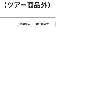
（ツアー商品外）
釣果報告
乗合募集ツアー