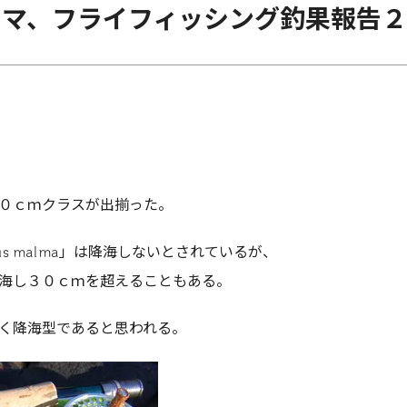
コマ、フライフィッシング釣果報告２
０ｃｍクラスが出揃った。
nus malma」は降海しないとされているが、
海し３０ｃｍを超えることもある。
く降海型であると思われる。