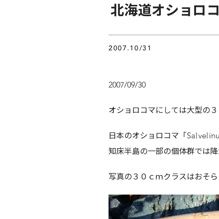
北海道オショロ
2007.10/31
2007/09/30
オショロコマにしては大型の３
日本のオショロコマ「Salveli
知床半島の一部の個体群では降
写真の３０ｃｍクラスはおそら