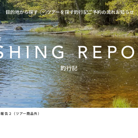
目的地から探す
ツアーを探す
釣行記
ご予約の流れ
お知らせ
ズ
SHING REP
釣行記
果報告２（ツアー商品外）