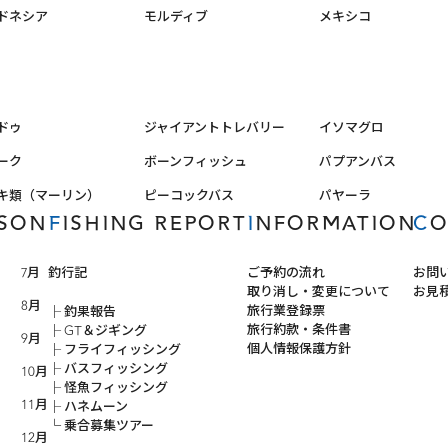
ドネシア
モルディブ
メキシコ
ドゥ
ジャイアントトレバリー
イソマグロ
ーク
ボーンフィッシュ
パプアンバス
キ類（マーリン）
ピーコックバス
パヤーラ
ASON
FISHING REPORT
INFORMATION
C
7月
釣行記
ご予約の流れ
お問
取り消し・変更について
お見
8月
旅行業登録票
釣果報告
旅行約款・条件書
GT＆ジギング
9月
個人情報保護方針
フライフィッシング
バスフィッシング
10月
怪魚フィッシング
11月
ハネムーン
乗合募集ツアー
12月