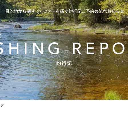
目的地から探す
ツアーを探す
釣行記
ご予約の流れ
お知らせ
ズ
SHING REP
釣行記
ング