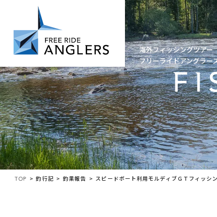
DESTINATION
海外フィッシングツアー
フリーライドアングラー
FI
TOP
釣行記
釣果報告
スピードボート利用モルディブＧＴフィッシ