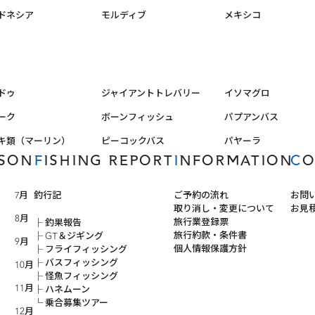
ドネシア
モルディブ
メキシコ
ドゥ
ジャイアントトレバリー
イソマグロ
ーク
ボーンフィッシュ
パプアンバス
キ類（マーリン）
ピーコックバス
パヤーラ
ASON
FISHING REPORT
INFORMATION
C
7月
釣行記
ご予約の流れ
お問
取り消し・変更について
お見
8月
旅行業登録票
釣果報告
旅行約款・条件書
GT＆ジギング
9月
個人情報保護方針
フライフィッシング
バスフィッシング
10月
怪魚フィッシング
11月
ハネムーン
乗合募集ツアー
12月