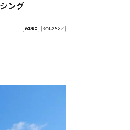
シング
釣果報告
GT＆ジギング