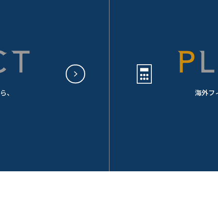
CT
ら、
海外フ