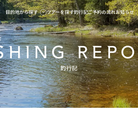
目的地から探す
ツアーを探す
釣行記
ご予約の流れ
お知らせ
ズ
SHING REP
釣行記