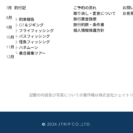
7月
釣行記
ご予約の流れ
お問
取り消し・変更について
お見
8月
旅行業登録票
釣果報告
旅行約款・条件書
GT＆ジギング
9月
個人情報保護方針
フライフィッシング
バスフィッシング
10月
怪魚フィッシング
11月
ハネムーン
乗合募集ツアー
12月
記載の内容及び写真についての著作権は株式会社ジェイトリ
© 2024 JTRIP CO.,LTD.