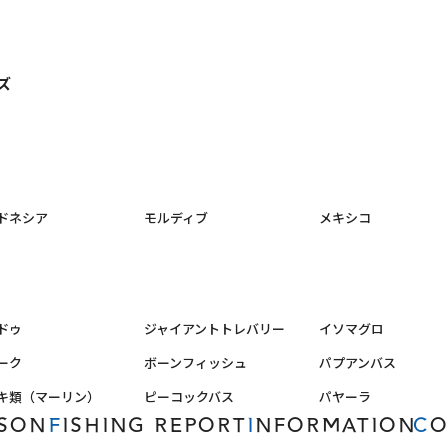
ズ
ドネシア
モルディブ
メキシコ
ドゥ
ジャイアントトレバリー
イソマグロ
ーク
ボーンフィッシュ
パプアンバス
キ類（マーリン）
ピーコックバス
パヤーラ
ASON
FISHING REPORT
INFORMATION
C