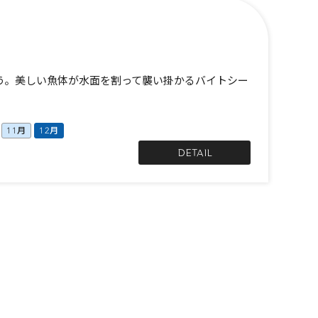
う。美しい魚体が水面を割って襲い掛かるバイトシー
11月
12月
DETAIL