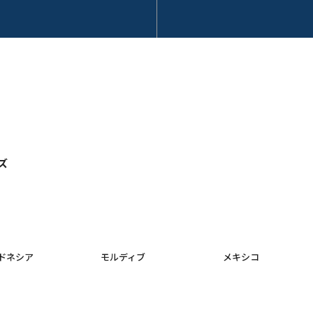
ズ
ドネシア
モルディブ
メキシコ