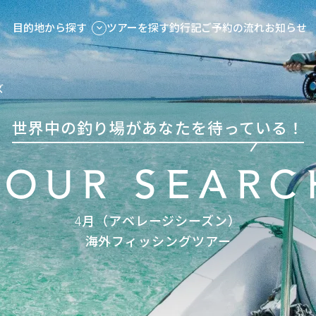
目的地から探す
ツアーを探す
釣行記
ご予約の流れ
お知らせ
ズ
世界中の釣り場があなたを待っている！
TOUR SEARC
4月（アベレージシーズン）
海外フィッシングツアー