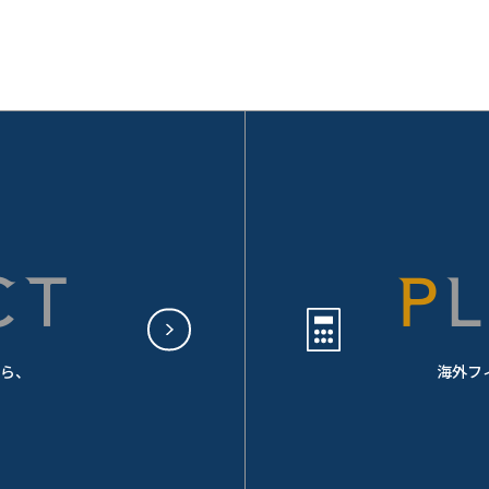
CT
ら、
海外フ