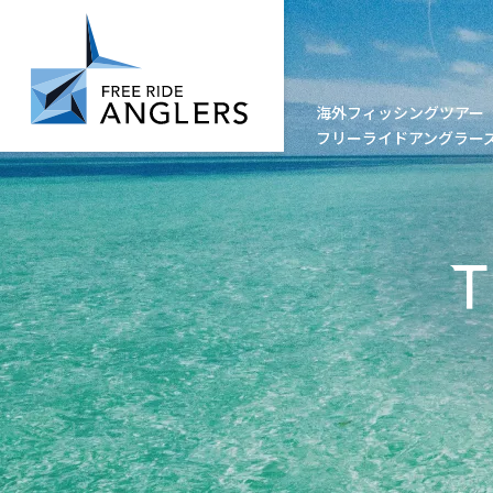
DESTINATION
海外フィッシングツアー
フリーライドアングラー