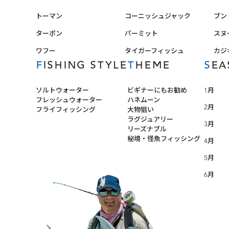
トーマン
コーニッシュジャック
ブン
ターポン
パーミット
スヌ
ワフー
タイガーフィッシュ
カジ
FISHING STYLE
THEME
SE
ソルトウォーター
ビギナーにもお勧め
1月
フレッシュウォーター
ハネムーン
2月
フライフィッシング
大物狙い
ラグジュアリー
3月
リーズナブル
秘境・怪魚フィッシング
4月
5月
6月