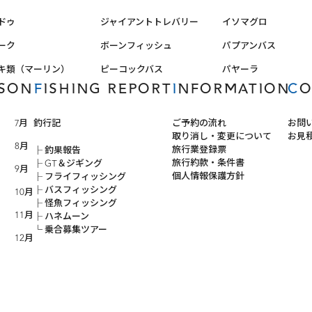
ドゥ
ジャイアントトレバリー
イソマグロ
ーク
ボーンフィッシュ
パプアンバス
キ類（マーリン）
ピーコックバス
パヤーラ
ASON
FISHING REPORT
INFORMATION
C
7月
釣行記
ご予約の流れ
お問
取り消し・変更について
お見
8月
旅行業登録票
釣果報告
旅行約款・条件書
GT＆ジギング
9月
個人情報保護方針
フライフィッシング
バスフィッシング
10月
怪魚フィッシング
11月
ハネムーン
乗合募集ツアー
12月